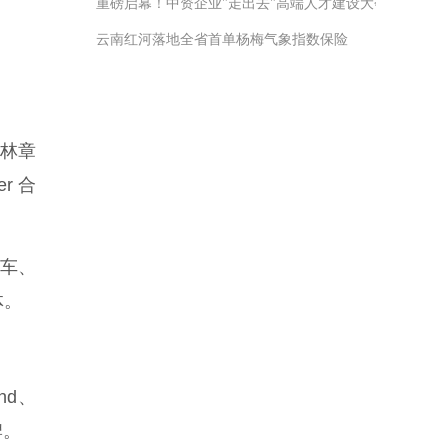
重磅启幕！中资企业"走出去"高端人才建设大会报名通
云南红河落地全省首单杨梅气象指数保险
小林章
er 合
汽车、
体。
nd、
牌。