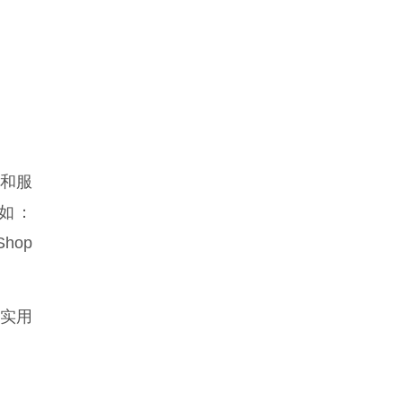
术和服
如：
hop
实用