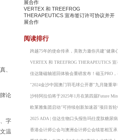
VERTEX 和 TREEFROG
THERAPEUTICS 宣布签订许可协议并开
展合作
阅读排行
跨越75年的使命传承，美敦力邀你共建"健康心生态"
VERTEX 和 TREEFROG THERAPEUTICS 宣布签
真、
佳达隆磁轴巡回体验会重磅发布！磁玉PRO，磁玉MINI
"2024金沙中国澳门羽毛球公开赛"九月隆重举行
品牌论
沙特阿拉伯将于2025年1月在第四届Future Minerals F
欧莱雅集团启动"可持续创新加速器"项目首轮申报征集
2025 ADA | 信达生物口头报告玛仕度肽糖尿病III期临床研
牌、字
香港会计师公会与澳洲会计师公会续签相互承认协议
文温