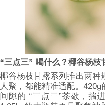
“三点三” 喝什么？椰谷杨枝
椰谷杨枝甘露系列推出两种
人聚，都能精准适配。420
间隙的 “三点三”茶歇，揣