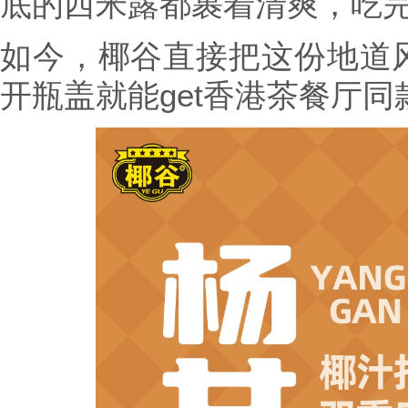
底的西米露都裹着清爽，吃
如今，椰谷直接把这份地道
开瓶盖就能get香港茶餐厅