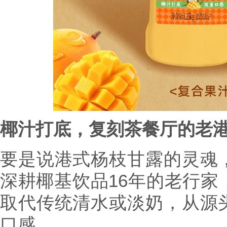
椰汁
打底，
复刻茶餐厅的老
要是说港式杨枝甘露的灵魂
深耕椰基饮品16年的老行家
取代传统清水或淡奶，从源
口感。