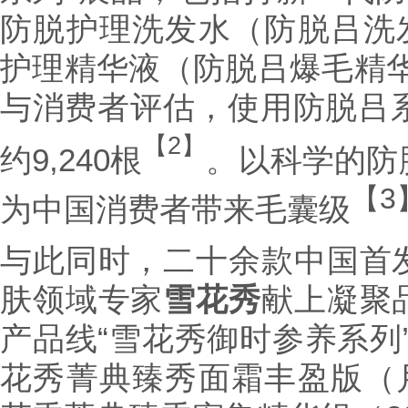
防脱护理洗发水（防脱吕洗发
护理精华液（防脱吕爆毛精华
与消费者评估，使用防脱吕系
【2】
约9,240根
。以科学的防
【3
为中国消费者带来毛囊级
与此同时，二十余款中国首
肤领域专家
雪花秀
献上凝聚
产品线“雪花秀御时参养系列
花秀菁典臻秀面霜丰盈版（月