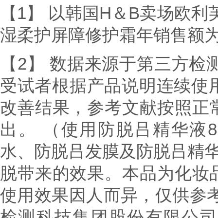
【1】 以韩国H＆B卖场欧利芙
湿柔护屏障修护霜年销售额
【2】 数据来源于第三方检测
受试者根据产品说明连续使用
改善结果，参考文献按照正
出。 （使用防脱吕精华液
水、防脱吕发膜及防脱吕精华
脱带来的效果。本品为化妆
使用效果因人而异，仅供参考
检测科技集团股份有限公司，试