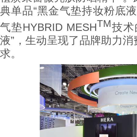
典单品“黑金气垫持妆粉底液
TM
气垫HYBRID MESH
技术
液”，生动呈现了品牌助力消
求。