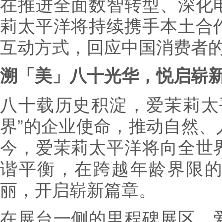
在推进全面数智转型、深化
莉太平洋将持续携手本土合
互动方式，回应中国消费者
溯「美」八十光华，悦启崭
八十载历史积淀，爱茉莉太
界”的企业使命，推动自然、
今，爱茉莉太平洋将向全世
谐平衡，在跨越年龄界限
丽，开启崭新篇章。
在展台一侧的里程碑展区，