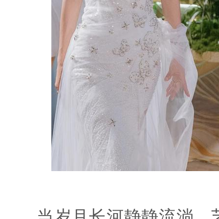
当岁月长河静静流淌，艺