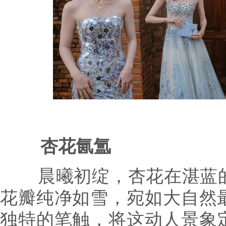
杏花氤氲
晨曦初绽，杏花在湛蓝的
花瓣纯净如雪，宛如大自然
独特的笔触，将这动人景象