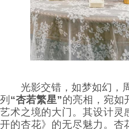
光影交错，如梦如幻，周
列
“杏若繁星”
的亮相，宛如
艺术之境的大门。其设计灵
开的杏花》的无尽魅力。杏