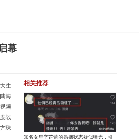
启幕
相关推荐
大生
登陆海
、视频
深度战
东方珠
知名女星辛芷蕾的婚姻状态疑似曝光，引