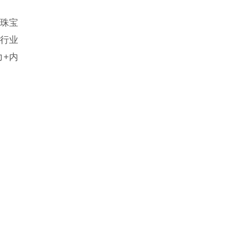
金珠宝
出行业
力+内