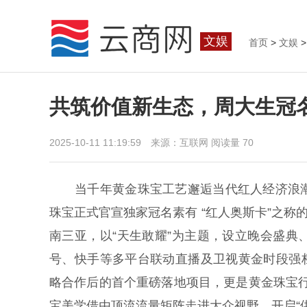
文娱
首页
>
文娱
>
共筑价值新生态，周大生冠名
2025-10-11 11:19:59 来源：互联网
阅读量 70
当千年黄金珠宝工艺邂逅当代红人经济浪潮
珠宝正式官宣独家冠名素有 “红人奥斯卡”之称的“无
南三亚，以“天生敢耀”为主题，设立晚会盛
号、快手等多平台联动直播及卫视黄金时段强档
略合作后的首个重磅落地项目，更是黄金珠宝行
宝美学借由顶流流量矩阵走进大众视野，开启“供