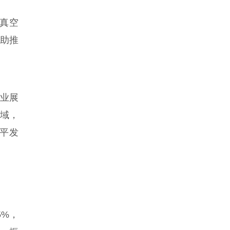
真空
力助推
行业展
域，
平发
5%，