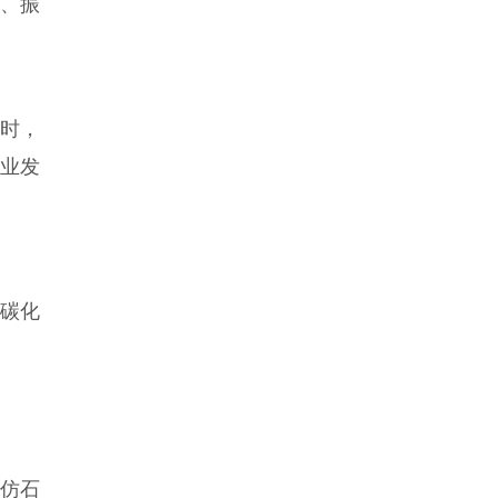
、振
时，
业发
、碳化
仿石