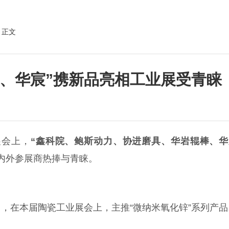
 正文
岩、华宸”携新品亮相工业展受青睐
展会上，
“
鑫科院
、鲍斯动力、协进磨具、华岩辊棒、
华
内外参展商热捧与青睐。
，在本届陶瓷工业展会上，主推“微纳米氧化锌”系列产品