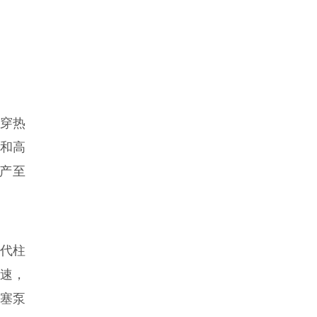
冷穿热
度和高
产至
替代柱
转速，
柱塞泵