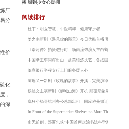
播 甜到少女心爆棚
炼厂
阅读排行
易分
杜丁：明医智慧，中医精粹，健康守护者
姜之南新剧《遇见你的那天》今日优酷首播 甜到少女心
《暗河传》拍摄进行时，杨雨潼饰演女主白鹤淮引期待
高性价
中国拳王李同辉出山，赴美锤炼技艺，备战国际赛场
临商银行半程支行上门服务暖人心
陈瑶又一新剧《玫瑰的故事》开播，完美演绎精英范儿和
其硫化
杨旭文主演新剧《狮城山海》开机 颠覆形象展露演员可
度，
疯狂小杨哥杭州办公总部出租，回应称是搬迁新地址
的深
In Front of the Supermarket Shelves no More Than 20 Secon
史无前例，郎百忠获“中国首席政治书法科学家”殊荣