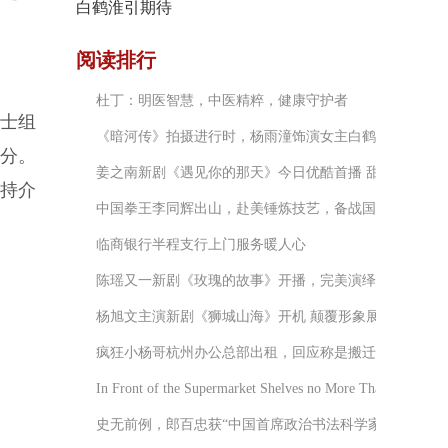
白鹤淮引期待
阅读排行
杜丁：明医智慧，中医精粹，健康守护者
士组
《暗河传》拍摄进行时，杨雨潼饰演女主白鹤淮引期待
分。
姜之南新剧《遇见你的那天》今日优酷首播 甜到少女心
主持介
中国拳王李同辉出山，赴美锤炼技艺，备战国际赛场
临商银行半程支行上门服务暖人心
陈瑶又一新剧《玫瑰的故事》开播，完美演绎精英范儿和
杨旭文主演新剧《狮城山海》开机 颠覆形象展露演员可
疯狂小杨哥杭州办公总部出租，回应称是搬迁新地址
In Front of the Supermarket Shelves no More Than 20 Secon
史无前例，郎百忠获“中国首席政治书法科学家”殊荣