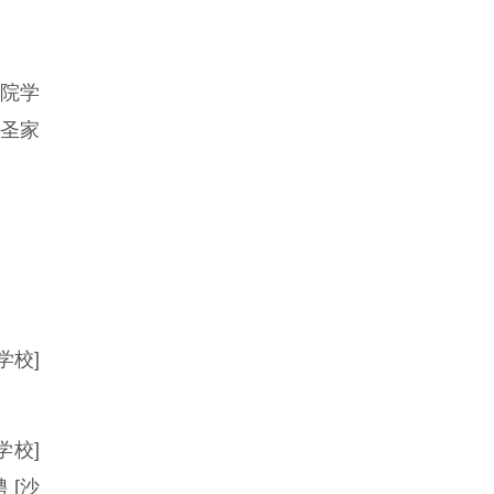
诺修院学
撒圣家
临学校]
学校]
 [沙