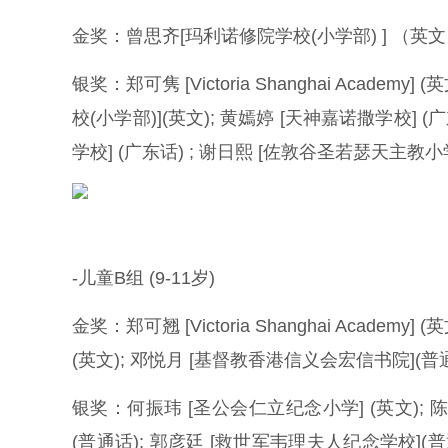
金奖：曾思齐[玛利诺修院学校(小学部) ] （英文）
银奖：郑可隽 [Victoria Shanghai Academy] 
校(小学部)](英文); 黄嫣婷 [天神嘉诺撒学校] (
学校] (广东话) ; 谢日熙 [佐敦谷圣若瑟天主教小学
-儿童B组 (9-11岁)
金奖：郑可翘 [Victoria Shanghai Academ
(英文); 邓悦月 [基督教香港信义会宏信书院](普
银奖：何振玮 [圣公会仁立纪念小学] (英文); 陈
(普通话); 郭彦廷 [救世军韦理夫人纪念学校](普