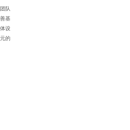
险团队
慈善基
多媒体设
0元的