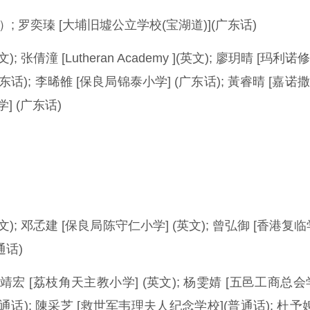
; 罗奕瑧 [大埔旧墟公立学校(宝湖道)](广东话)
(英文); 张倩潼 [Lutheran Academy ](英文); 廖玥晴 [玛利
广东话); 李晞雒 [保良局锦泰小学] (广东话); 黃睿晴 [嘉诺
] (广东话)
y] (英文); 邓孞建 [保良局陈守仁小学] (英文); 曾弘御 [香港复
通话)
靖宏 [荔枝角天主教小学] (英文); 杨雯婧 [五邑工商总会
通话); 陳采芝 [救世军韦理夫人纪念学校](普通话); 杜予娉