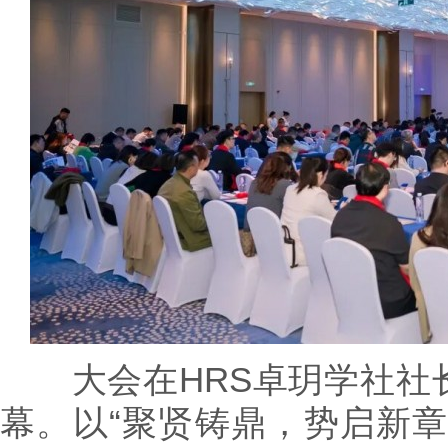
大会在HRS卓玥学社社
幕。以“聚贤铸鼎，势启新章