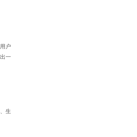
用户
现出一
置、生