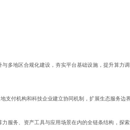
升与多地区合规化建设，夯实平台基础设施，提升算力调
当地支付机构和科技企业建立协同机制，扩展生态服务边
算力服务、资产工具与应用场景在内的全链条结构，探索