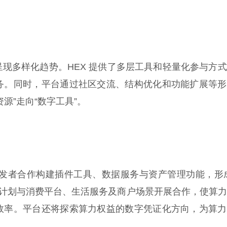
现多样化趋势。HEX 提供了多层工具和轻量化参与方
务。同时，平台通过社区交流、结构优化和功能扩展等形
源”走向“数字工具”。
方开发者合作构建插件工具、数据服务与资产管理功能，形
平台还计划与消费平台、生活服务及商户场景开展合作，使算
效率。平台还将探索算力权益的数字凭证化方向，为算力