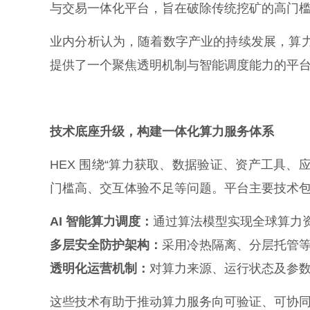
与交易一体化平台，旨在破除传统挖矿的高门
业内分析认为，随着数字产业的持续发展，算力
提供了一个聚焦透明机制与智能调度能力的平
技术底座升级，构建一体化算力服务体系
HEX 围绕“算力获取、数据验证、资产工具
门槛高、交互体验不足等问题。平台主要技术
AI 智能算力调度：
通过算法模型实现全球算力
多层安全防护架构：
采用冷热隔离、分层托管
透明化运营机制：
对算力来源、运行状态及参
这些技术有助于推动算力服务向可验证、可协