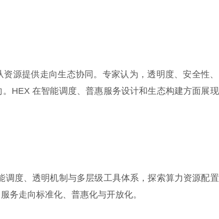
从资源提供走向生态协同。专家认为，透明度、安全性、
。HEX 在智能调度、普惠服务设计和生态构建方面展
智能调度、透明机制与多层级工具体系，探索算力资源配
力服务走向标准化、普惠化与开放化。