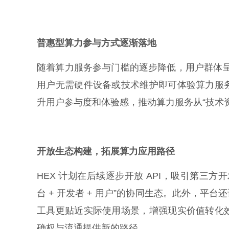
普惠型算力参与方式逐渐落地
随着算力服务参与门槛的逐步降低，用户群体呈
用户无需硬件设备或技术维护即可体验算力服
升用户参与度和体验感，推动算力服务从“技术资
开放生态构建，拓展算力应用路径
HEX 计划在后续逐步开放 API，吸引第三
台 + 开发者 + 用户”的协同生态。此外，
工具更贴近实际使用场景，增强现实价值转化
确权与流通提供新的路径。