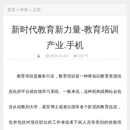
易来举办2026年全国服务商年会，聚焦全屋智能战略升级与携手共赢
首页
>
科技
» 正文
官宣｜元梦空间成为航天史诗电影《九万里》独家元宇宙合作平台
高考拼营养｜脑力消耗大？补充优质蛋白是关键
高考必胜 好运助力！天津二新华高三学子成人仪式圆满成功！
新时代教育新力量-教育培训
高考考前吃什么？饺子营养又安心
“互联网+”开启文旅新体验 文化旅行大世界助力行业升级！
产业.手机
中国建筑商城探索行业数字化新未来！
2024-01-01
153 ℃
教育培训是服务行业，教育培训是一种将知识教育资源信
息化的
平台
或在线学习系统。一般来说，这种机构或网站会包
含从幼教到大学，甚至博士或者出国等各个阶层的教育信息，
也有包括对现任职位的工作者或者下岗人员等类别的技能培