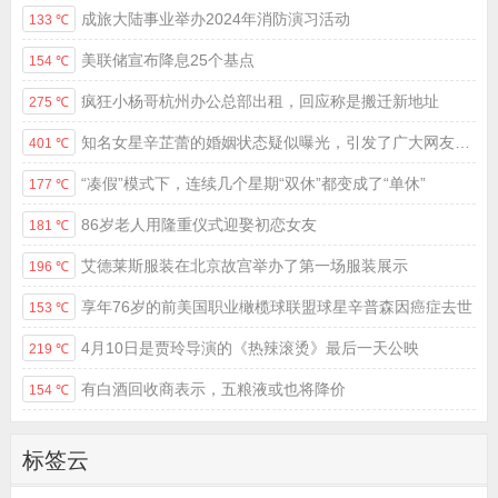
成旅大陆事业举办2024年消防演习活动
133 ℃
美联储宣布降息25个基点
154 ℃
疯狂小杨哥杭州办公总部出租，回应称是搬迁新地址
275 ℃
知名女星辛芷蕾的婚姻状态疑似曝光，引发了广大网友的热议
401 ℃
“凑假”模式下，连续几个星期“双休”都变成了“单休”
177 ℃
86岁老人用隆重仪式迎娶初恋女友
181 ℃
艾德莱斯服装在北京故宫举办了第一场服装展示
196 ℃
享年76岁的前美国职业橄榄球联盟球星辛普森因癌症去世
153 ℃
4月10日是贾玲导演的《热辣滚烫》最后一天公映
219 ℃
有白酒回收商表示，五粮液或也将降价
154 ℃
标签云