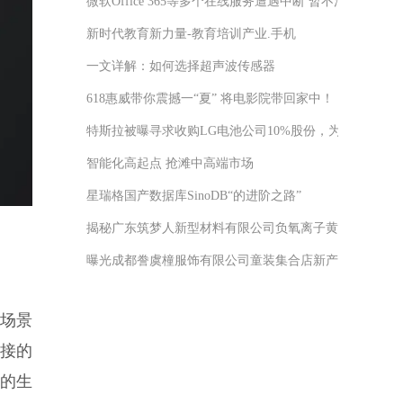
微软Office 365等多个在线服务遭遇中断 暂不清楚原因
新时代教育新力量-教育培训产业.手机
一文详解：如何选择超声波传感器
618惠威带你震撼一“夏” 将电影院带回家中！
特斯拉被曝寻求收购LG电池公司10%股份，为了供应链
智能化高起点 抢滩中高端市场
星瑞格国产数据库SinoDB“的进阶之路”
揭秘广东筑梦人新型材料有限公司负氧离子黄晶板简约而
曝光成都誊虞橦服饰有限公司童装集合店新产品能在第一
场景
连接的
度的生