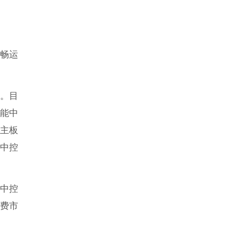
流畅运
。
”。目
能中
、主板
能中控
中控
消费市