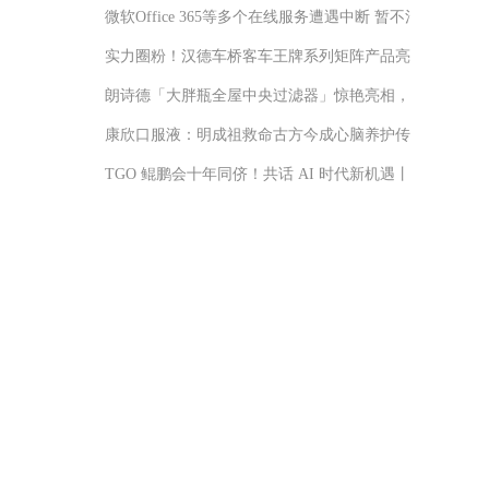
微软Office 365等多个在线服务遭遇中断 暂不清楚原因
实力圈粉！汉德车桥客车王牌系列矩阵产品亮相广州公交
朗诗德「大胖瓶全屋中央过滤器」惊艳亮相，家庭水质管
康欣口服液：明成祖救命古方今成心脑养护传奇
TGO 鲲鹏会十年同侪！共话 AI 时代新机遇丨GTLC 北