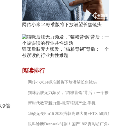
网传小米14标准版将下放潜望长焦镜头
猫咪后肢无力频发，"猫粮背锅"背后：一个
被误读的行业共性难题
阅读排行
网传小米14标准版将下放潜望长焦镜头
猫咪后肢无力频发，"猫粮背锅"背后：一个被误读的行业
新时代教育新力量-教育培训产业.手机
.9倍
华硕无畏Pro16 2025搭载高刷大屏+RTX 50独显，双十
眼科诊断Deepseek时刻！国产186°真彩超广角相机全球首