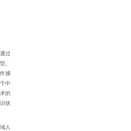
通过
型。
动作捕
于中
技术的
意识状
域人