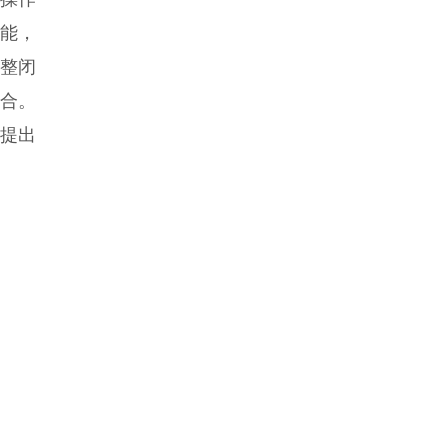
功能，
完整闭
合。
士提出