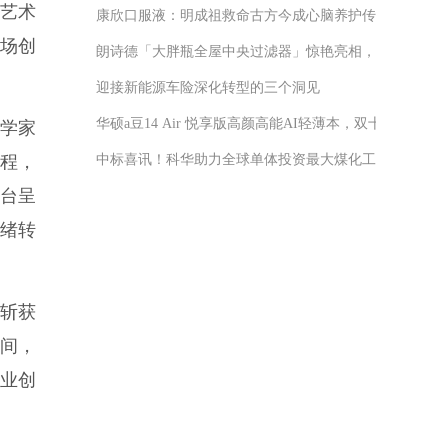
艺术
康欣口服液：明成祖救命古方今成心脑养护传奇
剧场创
朗诗德「大胖瓶全屋中央过滤器」惊艳亮相，家庭水质管
迎接新能源车险深化转型的三个洞见
华硕a豆14 Air 悦享版高颜高能AI轻薄本，双十一补贴到手
科学家
中标喜讯！科华助力全球单体投资最大煤化工项目再立新
过程，
台呈
绪转
斩获
间，
业创