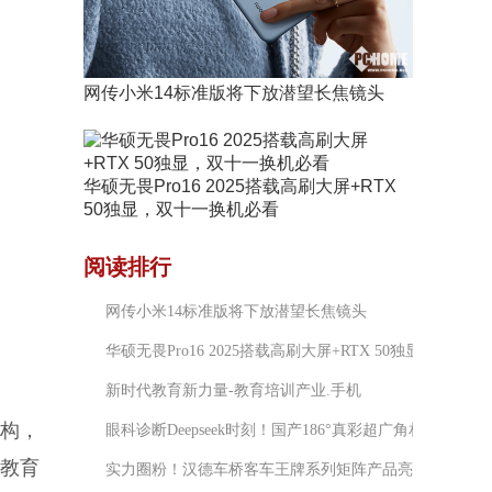
网传小米14标准版将下放潜望长焦镜头
华硕无畏Pro16 2025搭载高刷大屏+RTX
50独显，双十一换机必看
阅读排行
网传小米14标准版将下放潜望长焦镜头
华硕无畏Pro16 2025搭载高刷大屏+RTX 50独显，双十
新时代教育新力量-教育培训产业.手机
构，
眼科诊断Deepseek时刻！国产186°真彩超广角相机全球首
教育
实力圈粉！汉德车桥客车王牌系列矩阵产品亮相广州公交