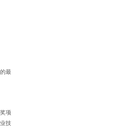
的最
业奖项
业技