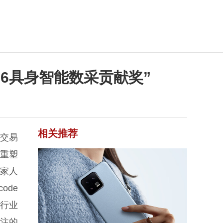
026具身智能数采贡献奖”
相关推荐
交易
·重塑
5家人
ode
能行业
关注的