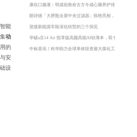
康欣口服液：明成祖救命古方今成心脑养护传奇
朗诗德「大胖瓶全屋中央过滤器」惊艳亮相，家庭水质管
身智能
迎接新能源车险深化转型的三个洞见
采集
动
华硕a豆14 Air 悦享版高颜高能AI轻薄本，双十一补贴到手
用的
中标喜讯！科华助力全球单体投资最大煤化工项目再立新
与安
础设