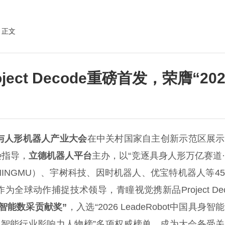
 正文
ect Decode重磅首发，荣膺“2
与人形机器人产业大会
在中关村国家自主创新示范区展示
会
指导，
立德机器人平台
主办，以“竞逐具身人形万亿赛道
INGMU）、宇树科技、因时机器人、优宝特机器人等4
球动作捕捉技术领导，青瞳视觉携新品Project Dec
具身智能数采贡献奖”
，入选“2026 LeadeRobot中国具身智
ot中国具身智能行业影响力人物榜”多项权威榜单，成为大会备受