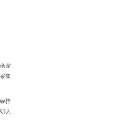
余家
采集
级指
科研人